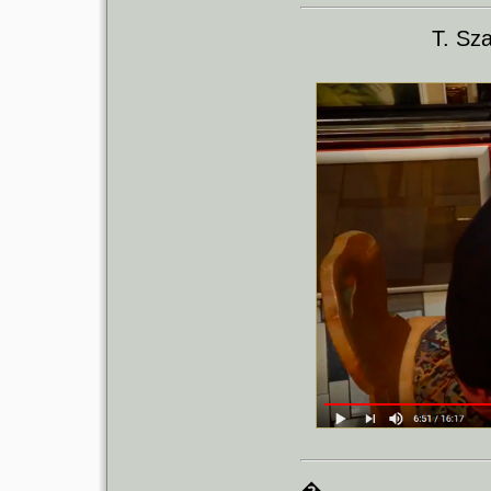
T. Sz
�