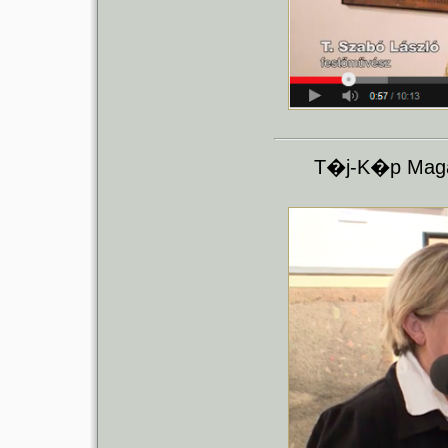
T�j-K�p Magaz