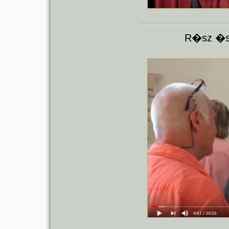
R�sz �s 