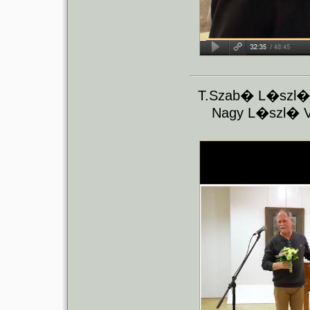
T.Szab� L�szl� 
Nagy L�szl� V