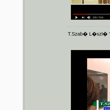
T.Szab� L�szl� "