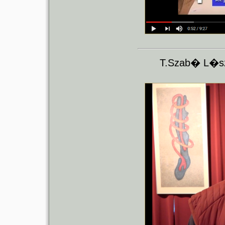
T.Szab� L�sz