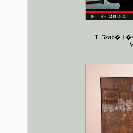
T. Szab� L�s
V